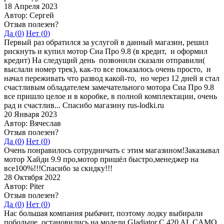
18 Апреля 2023
Автор: Сергей
Отзыв полезен?
Да (
0
)
Нет (
0
)
Первый раз обратился за услугой в данный магазин, решил
рискнуть и купил мотор Сиа Про 9.8 (в кредит, и оформил
кредит) На следущий день позвонили сказали отправили(
выслали номер трек), как-то все показалось очень просто, и
начал переживать что развод какой-то, но через 12 дней я стал
счастливым обладателем замечательного мотора Сиа Про 9.8
все пришло целое и в коробке, в полной комплектации, очень
рад и счастлив... Спасибо магазину rus-lodki.ru
20 Января 2023
Автор: Вячеслав
Отзыв полезен?
Да (
0
)
Нет (
0
)
Очень понравилось сотрудничать с этим магазином!Заказывал
мотор Хайди 9.9 про,мотор пришёл быстро,менеджер на
все100%!!!Спасибо за скидку!!!
28 Октября 2022
Автор: Piter
Отзыв полезен?
Да (
0
)
Нет (
0
)
Нас большая компания рыбачит, поэтому лодку выбирали
побольше, остановились на модели Gladiator C 420 AL CAMO.