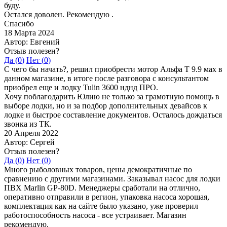
буду.
Остался доволен. Рекомендую .
Спасибо
18 Марта 2024
Автор: Евгений
Отзыв полезен?
Да (
0
)
Нет (
0
)
С чего бы начать?, решил приобрести мотор Альфа Т 9.9 мах в
данном магазине, в итоге после разговора с консультантом
приобрел еще и лодку Tulin 3600 нднд ПРО.
Хочу поблагодарить Юлию не только за грамотную помощь в
выборе лодки, но и за подбор дополнительных девайсов к
лодке и быстрое составление документов. Осталось дождаться
звонка из ТК.
20 Апреля 2022
Автор: Сергей
Отзыв полезен?
Да (
0
)
Нет (
0
)
Много рыболовных товаров, цены демократичные по
сравнению с другими магазинами. Заказывал насос для лодки
ПВХ Marlin GP-80D. Менеджеры сработали на отлично,
оперативно отправили в регион, упаковка насоса хорошая,
комплектация как на сайте было указано, уже проверил
работоспособность насоса - все устраивает. Магазин
рекомендую.