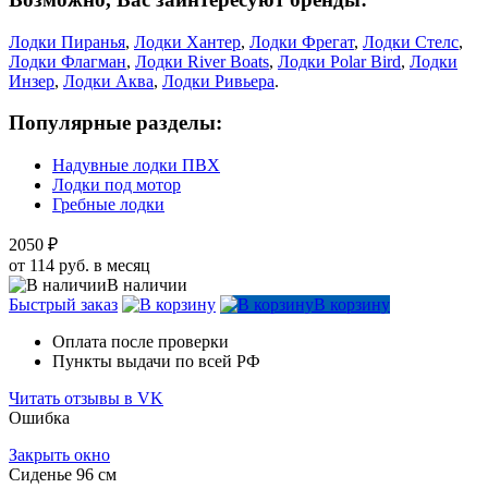
Лодки Пиранья
,
Лодки Хантер
,
Лодки Фрегат
,
Лодки Стелс
,
Лодки Флагман
,
Лодки River Boats
,
Лодки Polar Bird
,
Лодки
Инзер
,
Лодки Аква
,
Лодки Ривьера
.
Популярные разделы:
Надувные лодки ПВХ
Лодки под мотор
Гребные лодки
2050 ₽
от 114 руб. в месяц
В наличии
Быстрый заказ
В корзину
Оплата после проверки
Пункты выдачи по всей РФ
Читать отзывы в VK
Ошибка
Закрыть окно
Сиденье 96 см