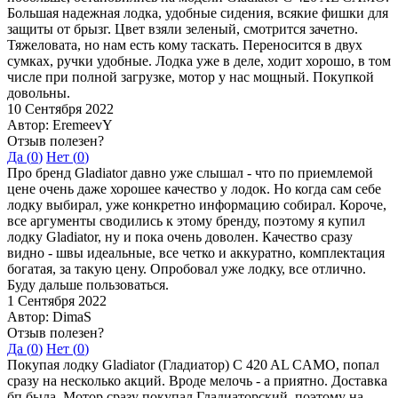
Большая надежная лодка, удобные сидения, всякие фишки для
защиты от брызг. Цвет взяли зеленый, смотрится зачетно.
Тяжеловата, но нам есть кому таскать. Переносится в двух
сумках, ручки удобные. Лодка уже в деле, ходит хорошо, в том
числе при полной загрузке, мотор у нас мощный. Покупкой
довольны.
10 Сентября 2022
Автор: EremeevY
Отзыв полезен?
Да (
0
)
Нет (
0
)
Про бренд Gladiator давно уже слышал - что по приемлемой
цене очень даже хорошее качество у лодок. Но когда сам себе
лодку выбирал, уже конкретно информацию собирал. Короче,
все аргументы сводились к этому бренду, поэтому я купил
лодку Gladiator, ну и пока очень доволен. Качество сразу
видно - швы идеальные, все четко и аккуратно, комплектация
богатая, за такую цену. Опробовал уже лодку, все отлично.
Буду дальше пользоваться.
1 Сентября 2022
Автор: DimaS
Отзыв полезен?
Да (
0
)
Нет (
0
)
Покупая лодку Gladiator (Гладиатор) C 420 AL CAMO, попал
сразу на несколько акций. Вроде мелочь - а приятно. Доставка
бп была. Мотор сразу покупал Гладиаторский, поэтому на