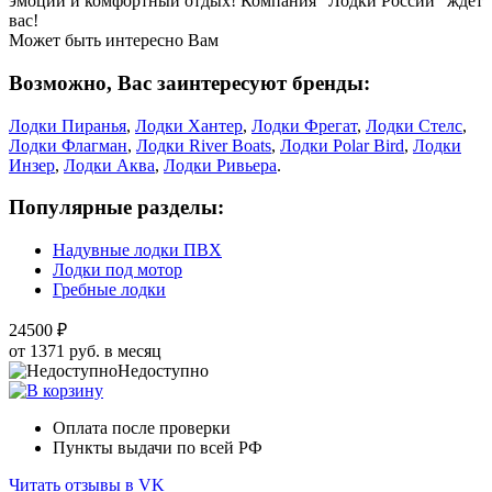
эмоции и комфортный отдых! Компания "Лодки России" ждет
вас!
Может быть интересно Вам
Возможно, Вас заинтересуют бренды:
Лодки Пиранья
,
Лодки Хантер
,
Лодки Фрегат
,
Лодки Стелс
,
Лодки Флагман
,
Лодки River Boats
,
Лодки Polar Bird
,
Лодки
Инзер
,
Лодки Аква
,
Лодки Ривьера
.
Популярные разделы:
Надувные лодки ПВХ
Лодки под мотор
Гребные лодки
24500 ₽
от 1371 руб. в месяц
Недоступно
Оплата после проверки
Пункты выдачи по всей РФ
Читать отзывы в VK