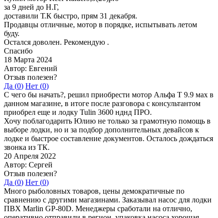
за 9 дней до Н.Г,
доставили Т.К быстро, прям 31 декабря.
Продавцы отличные, мотор в порядке, испытывать летом
буду.
Остался доволен. Рекомендую .
Спасибо
18 Марта 2024
Автор: Евгений
Отзыв полезен?
Да (
0
)
Нет (
0
)
С чего бы начать?, решил приобрести мотор Альфа Т 9.9 мах в
данном магазине, в итоге после разговора с консультантом
приобрел еще и лодку Tulin 3600 нднд ПРО.
Хочу поблагодарить Юлию не только за грамотную помощь в
выборе лодки, но и за подбор дополнительных девайсов к
лодке и быстрое составление документов. Осталось дождаться
звонка из ТК.
20 Апреля 2022
Автор: Сергей
Отзыв полезен?
Да (
0
)
Нет (
0
)
Много рыболовных товаров, цены демократичные по
сравнению с другими магазинами. Заказывал насос для лодки
ПВХ Marlin GP-80D. Менеджеры сработали на отлично,
оперативно отправили в регион, упаковка насоса хорошая,