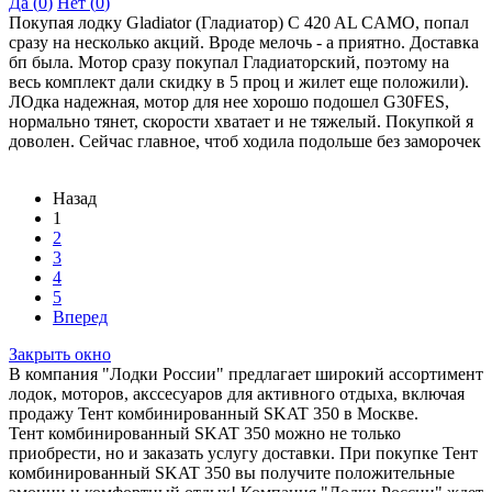
Да (
0
)
Нет (
0
)
Покупая лодку Gladiator (Гладиатор) C 420 AL CAMO, попал
сразу на несколько акций. Вроде мелочь - а приятно. Доставка
бп была. Мотор сразу покупал Гладиаторский, поэтому на
весь комплект дали скидку в 5 проц и жилет еще положили).
ЛОдка надежная, мотор для нее хорошо подошел G30FES,
нормально тянет, скорости хватает и не тяжелый. Покупкой я
доволен. Сейчас главное, чтоб ходила подольше без заморочек
Назад
1
2
3
4
5
Вперед
Закрыть окно
В компания "Лодки России" предлагает широкий ассортимент
лодок, моторов, акссесуаров для активного отдыха, включая
продажу Тент комбинированный SKAT 350 в Москве.
Тент комбинированный SKAT 350 можно не только
приобрести, но и заказать услугу доставки. При покупке Тент
комбинированный SKAT 350 вы получите положительные