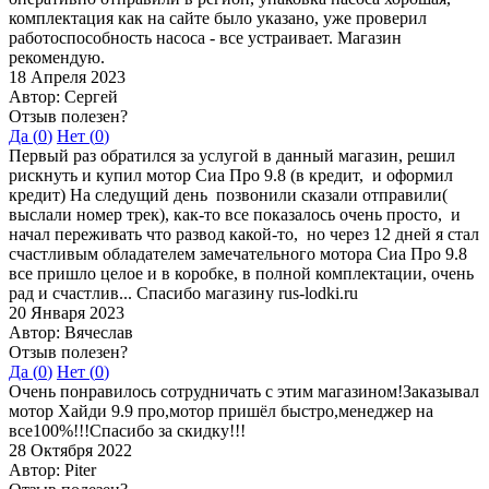
комплектация как на сайте было указано, уже проверил
работоспособность насоса - все устраивает. Магазин
рекомендую.
18 Апреля 2023
Автор: Сергей
Отзыв полезен?
Да (
0
)
Нет (
0
)
Первый раз обратился за услугой в данный магазин, решил
рискнуть и купил мотор Сиа Про 9.8 (в кредит, и оформил
кредит) На следущий день позвонили сказали отправили(
выслали номер трек), как-то все показалось очень просто, и
начал переживать что развод какой-то, но через 12 дней я стал
счастливым обладателем замечательного мотора Сиа Про 9.8
все пришло целое и в коробке, в полной комплектации, очень
рад и счастлив... Спасибо магазину rus-lodki.ru
20 Января 2023
Автор: Вячеслав
Отзыв полезен?
Да (
0
)
Нет (
0
)
Очень понравилось сотрудничать с этим магазином!Заказывал
мотор Хайди 9.9 про,мотор пришёл быстро,менеджер на
все100%!!!Спасибо за скидку!!!
28 Октября 2022
Автор: Piter