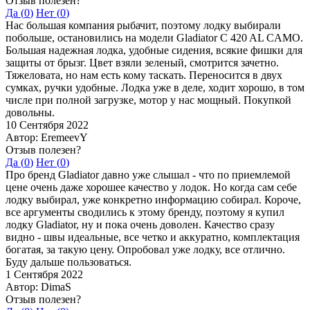
Отзыв полезен?
Да (
0
)
Нет (
0
)
Нас большая компания рыбачит, поэтому лодку выбирали
побольше, остановились на модели Gladiator C 420 AL CAMO.
Большая надежная лодка, удобные сидения, всякие фишки для
защиты от брызг. Цвет взяли зеленый, смотрится зачетно.
Тяжеловата, но нам есть кому таскать. Переносится в двух
сумках, ручки удобные. Лодка уже в деле, ходит хорошо, в том
числе при полной загрузке, мотор у нас мощный. Покупкой
довольны.
10 Сентября 2022
Автор: EremeevY
Отзыв полезен?
Да (
0
)
Нет (
0
)
Про бренд Gladiator давно уже слышал - что по приемлемой
цене очень даже хорошее качество у лодок. Но когда сам себе
лодку выбирал, уже конкретно информацию собирал. Короче,
все аргументы сводились к этому бренду, поэтому я купил
лодку Gladiator, ну и пока очень доволен. Качество сразу
видно - швы идеальные, все четко и аккуратно, комплектация
богатая, за такую цену. Опробовал уже лодку, все отлично.
Буду дальше пользоваться.
1 Сентября 2022
Автор: DimaS
Отзыв полезен?