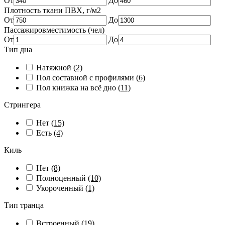
От
До
Плотность ткани ПВХ, г/м2
От
До
Пассажировместимость (чел)
От
До
Тип дна
Натяжной
(2)
Пол составной с профилями
(6)
Пол книжка на всё дно
(11)
Стрингера
Нет
(15)
Есть
(4)
Киль
Нет
(8)
Полноценный
(10)
Укороченный
(1)
Тип транца
Встроенный
(19)