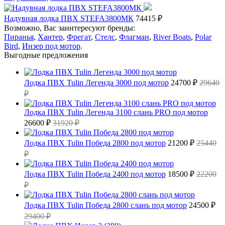
Надувная лодка ПВХ STEFA3800МК
74415 ₽
Возможно, Вас заинтересуют бренды:
Пиранья
,
Хантер
,
Фрегат
,
Стелс
,
Флагман
,
River Boats
,
Polar
Bird
,
Инзер под мотор
.
Выгодные предложения
Лодка ПВХ Tulin Легенда 3000 под мотор
24700 ₽
29640
₽
Лодка ПВХ Tulin Легенда 3100 слань PRO под мотор
26600 ₽
31920 ₽
Лодка ПВХ Tulin Победа 2800 под мотор
21200 ₽
25440
₽
Лодка ПВХ Tulin Победа 2400 под мотор
18500 ₽
22200
₽
Лодка ПВХ Tulin Победа 2800 слань под мотор
24500 ₽
29400 ₽