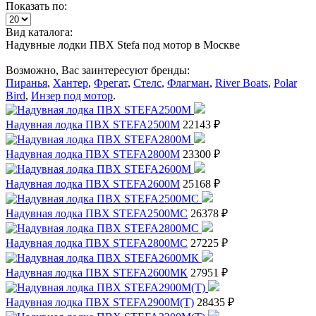
Показать по:
Вид каталога:
Надувные лодки ПВХ Stefa под мотор в Москве
Возможно, Вас заинтересуют бренды:
Пиранья
,
Хантер
,
Фрегат
,
Стелс
,
Флагман
,
River Boats
,
Polar
Bird
,
Инзер под мотор
.
Надувная лодка ПВХ STEFA2500M
22143 ₽
Надувная лодка ПВХ STEFA2800М
23300 ₽
Надувная лодка ПВХ STEFA2600М
25168 ₽
Надувная лодка ПВХ STEFA2500МС
26378 ₽
Надувная лодка ПВХ STEFA2800МС
27225 ₽
Надувная лодка ПВХ STEFA2600МК
27951 ₽
Надувная лодка ПВХ STEFA2900М(Т)
28435 ₽