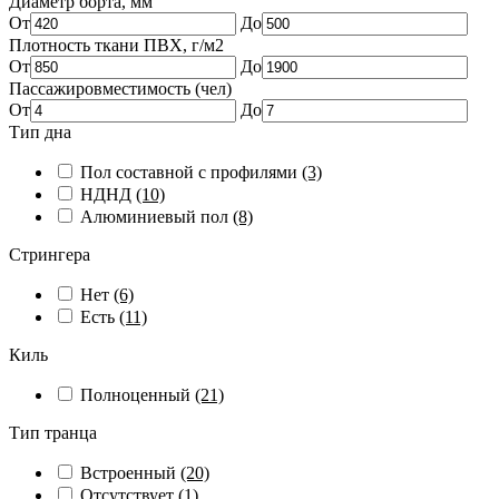
Диаметр борта, мм
От
До
Плотность ткани ПВХ, г/м2
От
До
Пассажировместимость (чел)
От
До
Тип дна
Пол составной с профилями
(3)
НДНД
(10)
Алюминиевый пол
(8)
Стрингера
Нет
(6)
Есть
(11)
Киль
Полноценный
(21)
Тип транца
Встроенный
(20)
Отсутствует
(1)